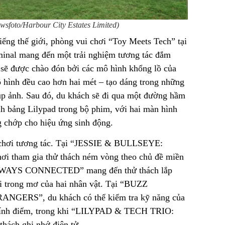
foto/Harbour City Estates Limited)
tiếng thế giới, phòng vui chơi “Toy Meets Tech” tại
minal mang đến một trải nghiệm tương tác đắm
sẽ được chào đón bởi các mô hình khổng lồ của
 hình đều cao hơn hai mét – tạo dáng trong những
ụp ảnh. Sau đó, du khách sẽ đi qua một đường hầm
nh bảng Lilypad trong bộ phim, với hai màn hình
 chớp cho hiệu ứng sinh động.
ò chơi tương tác. Tại “JESSIE & BULLSEYE:
tham gia thử thách ném vòng theo chủ đề miền
WAYS CONNECTED” mang đến thử thách lắp
i trong mơ của hai nhân vật. Tại “BUZZ
ERS”, du khách có thể kiểm tra kỹ năng của
 tính điểm, trong khi “LILYPAD & TECH TRIO:
ách ghi nhớ điện tử.