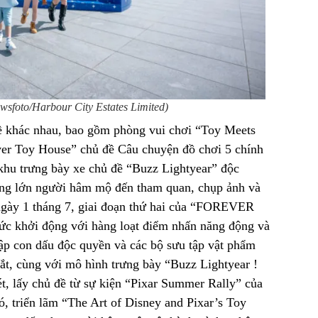
foto/Harbour City Estates Limited)
đề khác nhau, bao gồm phòng vui chơi “Toy Meets
er Toy House” chủ đề Câu chuyện đồ chơi 5 chính
khu trưng bày xe chủ đề “Buzz Lightyear” độc
ợng lớn người hâm mộ đến tham quan, chụp ảnh và
ngày 1 tháng 7, giai đoạn thứ hai của “FOREVER
c khởi động với hàng loạt điểm nhấn năng động và
ập con dấu độc quyền và các bộ sưu tập vật phẩm
ắt, cùng với mô hình trưng bày “Buzz Lightyear !
t, lấy chủ đề từ sự kiện “Pixar Summer Rally” của
 triển lãm “The Art of Disney and Pixar’s Toy