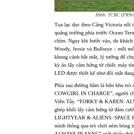
Hình: TCBC (PRNews
Tọa lạc dọc theo Cảng Victoria nổi 
quảng trường phía trước Ocean Ter
chìm. Ngay khi bước vào, du khách 
Woody, Jessie và Bullseye – mỗi mô
khung cảnh bắt mắt, lý tưởng để ch
kỳ ảo lấy cảm hứng từ chiếc máy tí
LED được thiết kế như đôi mắt đang
Phía sau đường hầm là bốn khu tr
COWGIRL IN CHARGE”, người chơi 
Viễn Tây. “FORKY & KAREN: AL
ghép khối lấy cảm hứng từ đám cướ
LIGHTYEAR & ALIENS: SPACE RANG
mình thông qua trò chơi ném bóng
ALWAYS IN SYNC” giới thiệu thử th