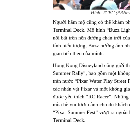
Hình: TCBC (PRNewsf
Người hâm mộ cũng có thể khám phá
Terminal Deck. Mô hình “Buzz Light
nổi bật trên nền đường chân trời củ
tính biểu tượng, Buzz hướng ánh nh
gian tiếp theo của mình.
Hong Kong Disneyland cũng giới thi
Summer Rally”, bao gồm một không 
tràn nước “Pixar Water Play Street P
các nhân vật Pixar và một không gi
được yêu thích “RC Racer”. Những 
mùa hè vui tươi dành cho du khách ở
“Pixar Summer Fest” vượt ra ngoài
Terminal Deck.