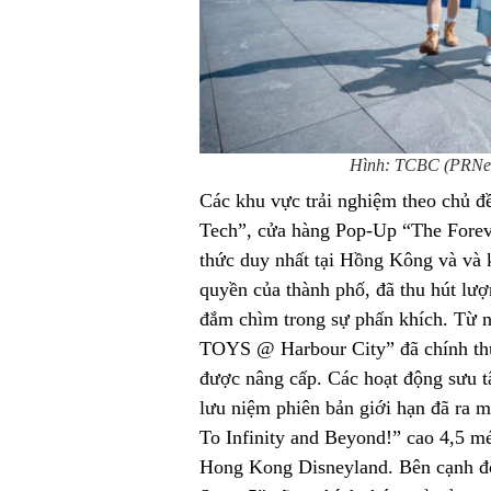
Hình: TCBC (PRNews
Các khu vực trải nghiệm theo chủ 
Tech”, cửa hàng Pop-Up “The Forev
thức duy nhất tại Hồng Kông và và 
quyền của thành phố, đã thu hút lư
đắm chìm trong sự phấn khích. Từ 
TOYS @ Harbour City” đã chính thứ
được nâng cấp. Các hoạt động sưu t
lưu niệm phiên bản giới hạn đã ra m
To Infinity and Beyond!” cao 4,5 mé
Hong Kong Disneyland. Bên cạnh đó,