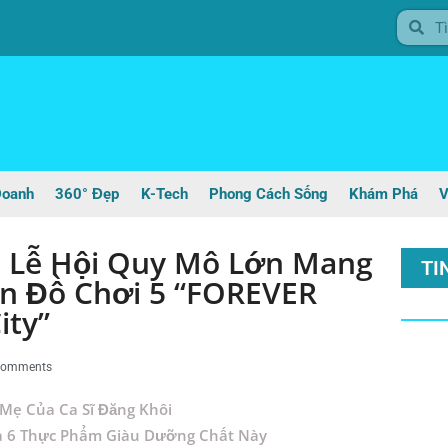
Doanh
360° Đẹp
K-Tech
Phong Cách Sống
Khám Phá
V
 Lễ Hội Quy Mô Lớn Mang
TI
n Đồ Chơi 5 “FOREVER
ity”
Comments
Mẹ Của Ca Sĩ Đăng Khôi
a 6 Thực Phẩm Giàu Dưỡng Chất Này