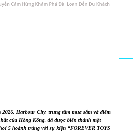
 Truyền Cảm Hứng Khám Phá Đài Loan Đến Du Khách
026, Harbour City, trung tâm mua sắm và điểm
 nhất của Hồng Kông, đã được biến thành một
 chơi 5 hoành tráng với sự kiện “FOREVER TOYS