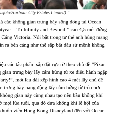
oto/Harbour City Estates Limited) “
 các không gian trưng bày sống động tại Ocean
year – To Infinity and Beyond!” cao 4,5 mét đứng
a Cảng Victoria. Nổi bật trong tư thế anh hùng mang
ìn ra bến cảng như thể sắp bắt đầu sứ mệnh không
ệu các tác phẩm sắp đặt rực rỡ theo chủ đề “Pixar
gian trưng bày lấy cảm hứng từ xe diễu hành ngập
arty!”, một lâu đài xếp hình cao 4 mét lấy chủ đề
an trưng bày năng động lấy cảm hứng từ trò chơi
không gian này cùng nhau tạo nên bầu không khí
 mọi lứa tuổi, qua đó đưa không khí lễ hội của
 khuôn viên Hong Kong Disneyland đến với Ocean