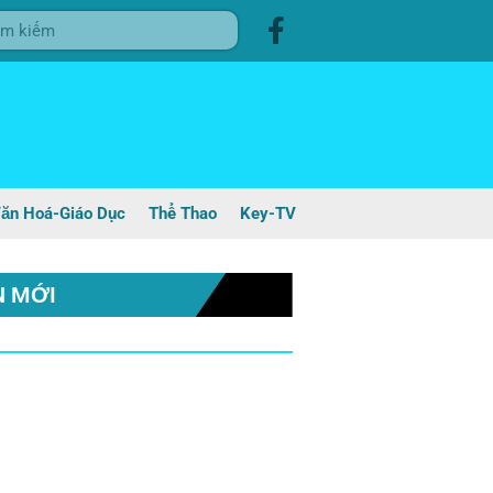
ăn Hoá-Giáo Dục
Thể Thao
Key-TV
N MỚI