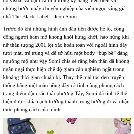
nổ visual và đậm cá tính trong kỹ năng biểu diễn và
những bước nhảy chuyên nghiệp của viên ngọc sáng giá
nhà The Black Label – Jeon Somi.
Trước đó khi những hình ảnh đầu tiên được hé lộ, cộng
đồng người hâm mộ không khỏi hứng khởi, hào hứng khi
nữ thần tượng 2001 lột xác hoàn toàn với ngoài hình đầy
tươi mát, trẻ trung và để sở hữu một body “búp bê” đáng
ngưỡng mộ như vậy Somi chia sẻ rằng bản thân đã không
ngần ngại thực hiện chế độ giảm cân nghiêm ngặt trong
khoảng thời gian chuẩn bị. Thay thế mái tóc đen truyền
thống bằng một màu hồng đầy cá tính cùng phong cách
trang điểm đậm sắc thái phương Tây, Somi đã tinh tế thể
hiện được khía cạnh trưởng thành trong hướng đi và nhận
thức phong cách của mình.