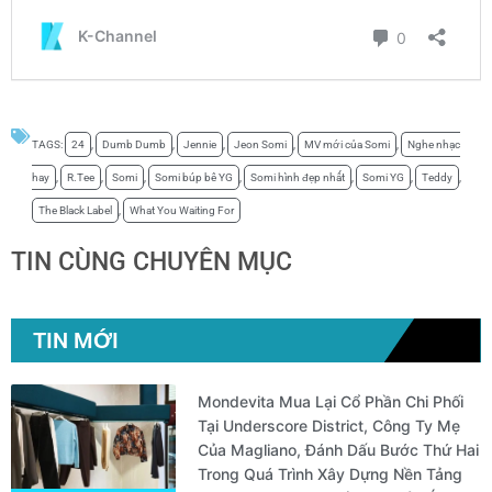
TAGS:
24
,
Dumb Dumb
,
Jennie
,
Jeon Somi
,
MV mới của Somi
,
Nghe nhạc
hay
,
R.Tee
,
Somi
,
Somi búp bê YG
,
Somi hình đẹp nhất
,
Somi YG
,
Teddy
,
The Black Label
,
What You Waiting For
TIN CÙNG CHUYÊN MỤC
TIN MỚI
Mondevita Mua Lại Cổ Phần Chi Phối
Tại Underscore District, Công Ty Mẹ
Của Magliano, Đánh Dấu Bước Thứ Hai
Trong Quá Trình Xây Dựng Nền Tảng