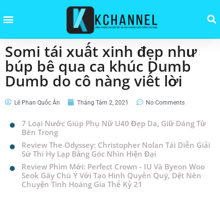
Somi tái xuất xinh đẹp như
búp bê qua ca khúc Dumb
Dumb do cô nàng viết lời
Lê Phan Quốc Ân
Tháng Tám 2, 2021
No Comments
7 Loại Nước Giúp Phụ Nữ U40 Đẹp Da, Giữ Dáng Từ
Bên Trong
Review The Odyssey: Christopher Nolan Tái Diễn Giải
Sử Thi Hy Lạp Bằng Góc Nhìn Hiện Đại
Review Phim Mới: Perfect Crown - IU Và Byeon Woo
Seok Gây Chú Ý Với Tạo Hình Quyền Quý, Dệt Nên
Chuyện Tình Hoàng Gia Thế Kỷ 21