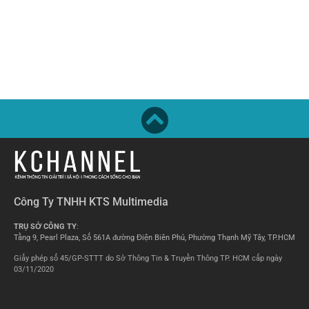
Công Ty TNHH KTS Multimedia
TRỤ SỞ CÔNG TY
:
Tầng 9, Pearl Plaza, Số 561A đường Điện Biên Phủ, Phường Thạnh Mỹ Tây, TP.HCM
Giấy phép số 45/GP-STTT do Sở Thông Tin & Truyền Thông TP. HCM cấp ngày
03/11/2020