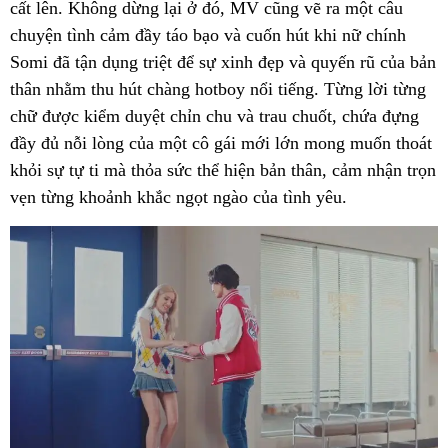
cất lên. Không dừng lại ở đó, MV cũng vẽ ra một câu
chuyện tình cảm đầy táo bạo và cuốn hút khi nữ chính
Somi đã tận dụng triệt để sự xinh đẹp và quyến rũ của bản
thân nhằm thu hút chàng hotboy nổi tiếng. Từng lời từng
chữ được kiểm duyệt chỉn chu và trau chuốt, chứa đựng
đầy đủ nỗi lòng của một cô gái mới lớn mong muốn thoát
khỏi sự tự ti mà thỏa sức thể hiện bản thân, cảm nhận trọn
vẹn từng khoảnh khắc ngọt ngào của tình yêu.