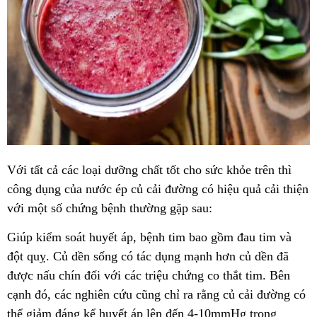
Với tất cả các loại dưỡng chất tốt cho sức khỏe trên thì
công dụng của nước ép củ cải đường có hiệu quả cải thiện
với một số chứng bệnh thường gặp sau:
Giúp kiểm soát huyết áp, bệnh tim bao gồm đau tim và
đột quỵ. Củ dền sống có tác dụng mạnh hơn củ dền đã
được nấu chín đối với các triệu chứng co thắt tim. Bên
cạnh đó, các nghiên cứu cũng chỉ ra rằng củ cải đường có
thể giảm đáng kể huyết áp lên đến 4-10mmHg trong