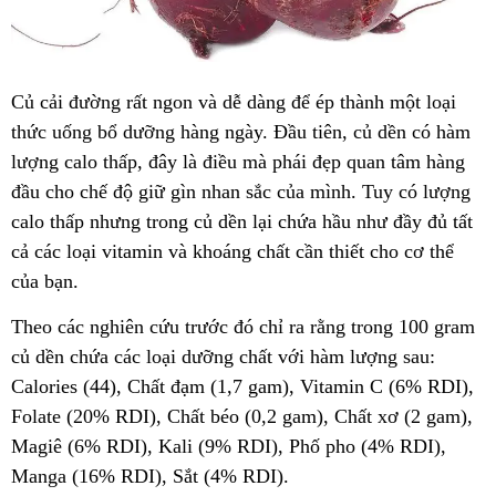
Củ cải đường rất ngon và dễ dàng để ép thành một loại
thức uống bổ dưỡng hàng ngày. Đầu tiên, củ dền có hàm
lượng calo thấp, đây là điều mà phái đẹp quan tâm hàng
đầu cho chế độ giữ gìn nhan sắc của mình. Tuy có lượng
calo thấp nhưng trong củ dền lại chứa hầu như đầy đủ tất
cả các loại vitamin và khoáng chất cần thiết cho cơ thể
của bạn.
Theo các nghiên cứu trước đó chỉ ra rằng trong 100 gram
củ dền chứa các loại dưỡng chất với hàm lượng sau:
Calories (44), Chất đạm (1,7 gam), Vitamin C (6% RDI),
Folate (20% RDI), Chất béo (0,2 gam), Chất xơ (2 gam),
Magiê (6% RDI), Kali (9% RDI), Phố pho (4% RDI),
Manga (16% RDI), Sắt (4% RDI).