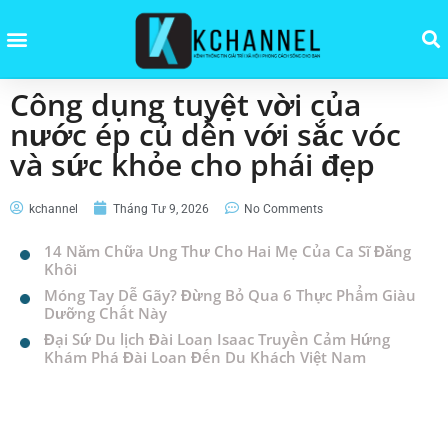
Công dụng tuyệt vời của
nước ép củ dền với sắc vóc
và sức khỏe cho phái đẹp
kchannel
Tháng Tư 9, 2026
No Comments
14 Năm Chữa Ung Thư Cho Hai Mẹ Của Ca Sĩ Đăng
Khôi
Móng Tay Dễ Gãy? Đừng Bỏ Qua 6 Thực Phẩm Giàu
Dưỡng Chất Này
Đại Sứ Du lịch Đài Loan Isaac Truyền Cảm Hứng
Khám Phá Đài Loan Đến Du Khách Việt Nam