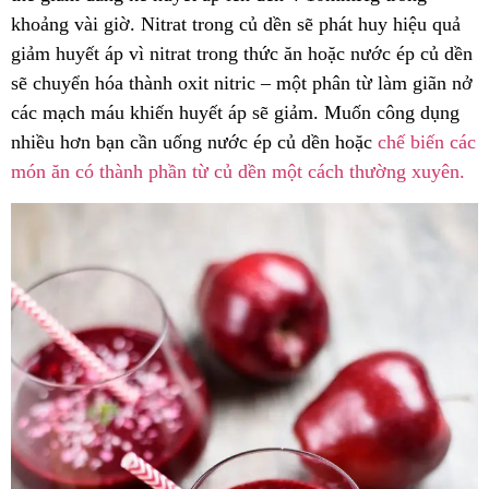
khoảng vài giờ. Nitrat trong củ dền sẽ phát huy hiệu quả
giảm huyết áp vì nitrat trong thức ăn hoặc nước ép củ dền
sẽ chuyển hóa thành oxit nitric – một phân từ làm giãn nở
các mạch máu khiến huyết áp sẽ giảm. Muốn công dụng
nhiều hơn bạn cần uống nước ép củ dền hoặc
chế biến các
món ăn có thành phần từ củ dền một cách thường xuyên.