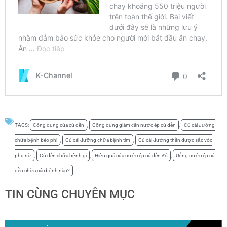
TAGS:
Công dụng của củ dền
,
Công dụng giảm cân nước ép củ dền
,
Củ cải đường
chữa bệnh béo phì
,
Củ cải đưỡng chữa bệnh tim
,
Củ cải đường thần dược sắc vóc
phụ nữ
,
Củ dền chữa bệnh gì
,
Hiệu quả của nước ép củ dền đỏ
,
Uống nước ép củ
dền chữa các bệnh nào?
TIN CÙNG CHUYÊN MỤC