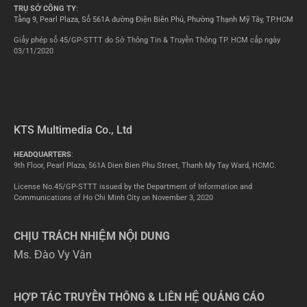
TRỤ SỞ CÔNG TY
:
Tầng 9, Pearl Plaza, Số 561A đường Điện Biên Phủ, Phường Thạnh Mỹ Tây, TP.HCM
Giấy phép số 45/GP-STTT do Sở Thông Tin & Truyền Thông TP. HCM cấp ngày
03/11/2020
KTS Multimedia Co., Ltd
HEADQUARTERS
:
9th Floor, Pearl Plaza, 561A Dien Bien Phu Street, Thanh My Tay Ward, HCMC.
License No.45/GP-STTT issued by the Department of Information and
Communications of Ho Chi Minh City on November 3, 2020
CHỊU TRÁCH NHIỆM NỘI DUNG
Ms. Đào Vy Vân
HỢP TÁC TRUYỀN THÔNG & LIÊN HỆ QUẢNG CÁO